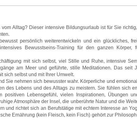
 vom Alltag? Dieser intensive Bildungsurlaub ist für Sie richti
hten.
 bewusst persönlich weiterentwickeln und ein glückliches, 
intensives Bewusstseins-Training für den ganzen Körper,
tigung mit sich selbst, viel Stille und Ruhe, intensive Sem
ergänge am Meer und geführte, stille Meditationen. Das seit
it sich selbst und mit Ihrer Umwelt.
nd Sie nehmen sich bewusster wahr. Körperliche und emotional
 des Lebens und des Alltags zu meistern. Sie fühlen sich emoti
m positiven Lebensgefühl, vielen Inspirationen, Übungen un
uhige Atmosphäre der Insel, die unberührte Natur und die Weite
n und richtet sich an Berufstätige mit echtem Interesse an Y
sche Ernährung (kein Fleisch, kein Fisch) gehört zur Philosop