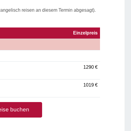
vangelisch reisen an diesem Termin abgesagt).
Einzelpreis
1290
€
1019
€
eise buchen