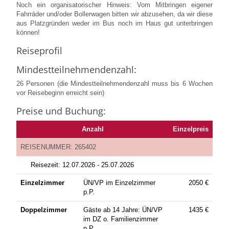
Noch ein organisatorischer Hinweis: Vom Mitbringen eigener
Fahrräder und/oder Bollerwagen bitten wir abzusehen, da wir diese
aus Platzgründen weder im Bus noch im Haus gut unterbringen
können!
Reiseprofil
Mindestteilnehmendenzahl:
26 Personen (die Mindestteilnehmendenzahl muss bis 6 Wochen
vor Reisebeginn erreicht sein)
Preise und Buchung:
Anzahl
Einzelpreis
REISENUMMER: 265402
Reisezeit:
12.07.2026 -
25.07.2026
Einzelzimmer
ÜN/VP im Einzelzimmer
2050
€
p.P.
Doppelzimmer
Gäste ab 14 Jahre: ÜN/VP
1435
€
im DZ o. Familienzimmer
p.P.