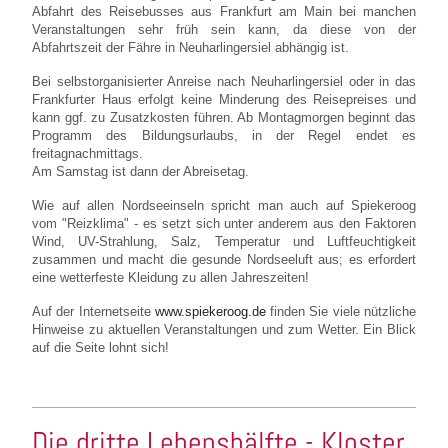
Abfahrt des Reisebusses aus Frankfurt am Main bei manchen
Veranstaltungen sehr früh sein kann, da diese von der
Abfahrtszeit der Fähre in Neuharlingersiel abhängig ist.
Bei selbstorganisierter Anreise nach Neuharlingersiel oder in das
Frankfurter Haus erfolgt keine Minderung des Reisepreises und
kann ggf. zu Zusatzkosten führen. Ab Montagmorgen beginnt das
Programm des Bildungsurlaubs, in der Regel endet es
freitagnachmittags.
Am Samstag ist dann der Abreisetag.
Wie auf allen Nordseeinseln spricht man auch auf Spiekeroog
vom "Reizklima" - es setzt sich unter anderem aus den Faktoren
Wind, UV-Strahlung, Salz, Temperatur und Luftfeuchtigkeit
zusammen und macht die gesunde Nordseeluft aus; es erfordert
eine wetterfeste Kleidung zu allen Jahreszeiten!
Auf der Internetseite
www.spiekeroog.de
finden Sie viele nützliche
Hinweise zu aktuellen Veranstaltungen und zum Wetter. Ein Blick
auf die Seite lohnt sich!
Die dritte Lebenshälfte - Kloster